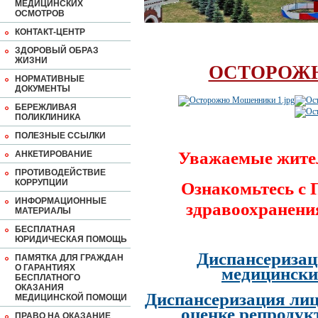
МЕДИЦИНСКИХ
ОСМОТРОВ
КОНТАКТ-ЦЕНТР
ЗДОРОВЫЙ ОБРАЗ
ЖИЗНИ
ОСТОРОЖ
НОРМАТИВНЫЕ
ДОКУМЕНТЫ
БЕРЕЖЛИВАЯ
ПОЛИКЛИНИКА
ПОЛЕЗНЫЕ ССЫЛКИ
Уважаемые жите
АНКЕТИРОВАНИЕ
ПРОТИВОДЕЙСТВИЕ
КОРРУПЦИИ
Ознакомьтесь с
ИНФОРМАЦИОННЫЕ
здравоохранени
МАТЕРИАЛЫ
БЕСПЛАТНАЯ
ЮРИДИЧЕСКАЯ ПОМОЩЬ
Диспансеризац
ПАМЯТКА ДЛЯ ГРАЖДАН
О ГАРАНТИЯХ
медицински
БЕСПЛАТНОГО
ОКАЗАНИЯ
Диспансеризация лиц
МЕДИЦИНСКОЙ ПОМОЩИ
оценке репродук
ПРАВО НА ОКАЗАНИЕ